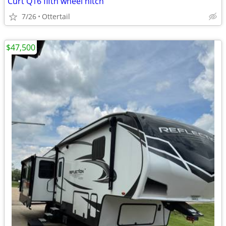
Curt Q16 fifth wheel hitch
7/26
Ottertail
$47,500