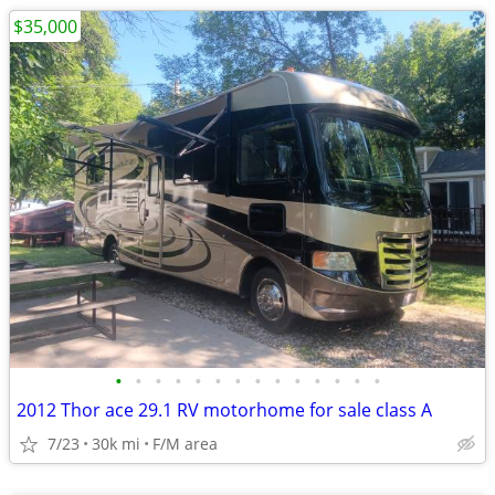
$35,000
•
•
•
•
•
•
•
•
•
•
•
•
•
•
2012 Thor ace 29.1 RV motorhome for sale class A
7/23
30k mi
F/M area