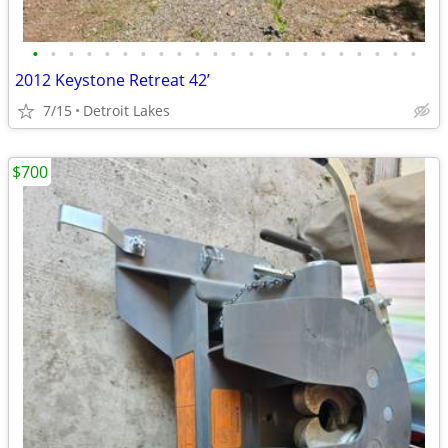
•
•
•
•
•
•
•
•
•
•
•
•
•
•
•
•
•
•
•
•
•
•
2012 Keystone Retreat 42’
7/15
Detroit Lakes
$700