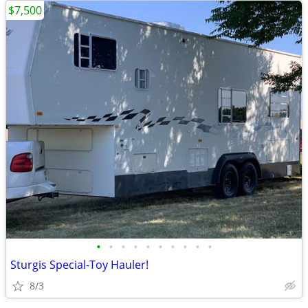
$7,500
•
•
•
•
•
•
•
•
•
•
Sturgis Special-Toy Hauler!
8/3