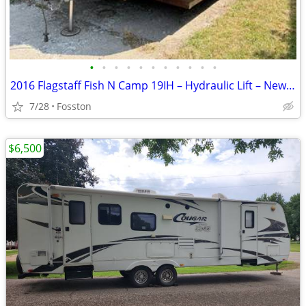
•
•
•
•
•
•
•
•
•
•
•
2016 Flagstaff Fish N Camp 19IH – Hydraulic Lift – New Tires –
7/28
Fosston
$6,500