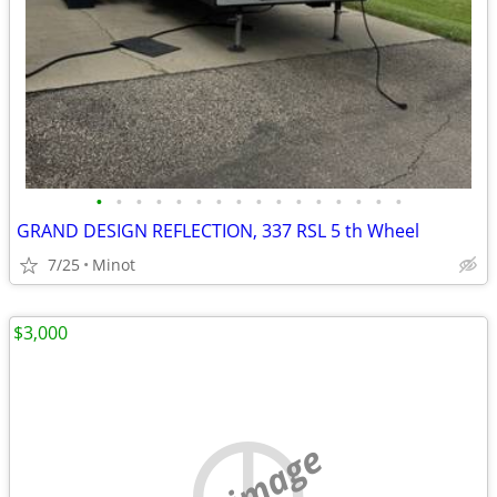
•
•
•
•
•
•
•
•
•
•
•
•
•
•
•
•
GRAND DESIGN REFLECTION, 337 RSL 5 th Wheel
7/25
Minot
$3,000
no image