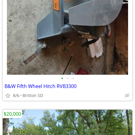
•
•
•
B&W Fifth Wheel Hitch RVB3300
8/6
Britton SD
$20,000