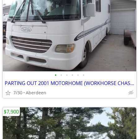
•
•
•
•
•
•
PARTING OUT 2001 MOTORHOME (WORKHORSE CHASSIS
7/30
Aberdeen
$7,900