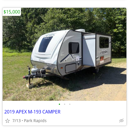
$15,000
•
•
•
2019 APEX M-193 CAMPER
7/13
Park Rapids