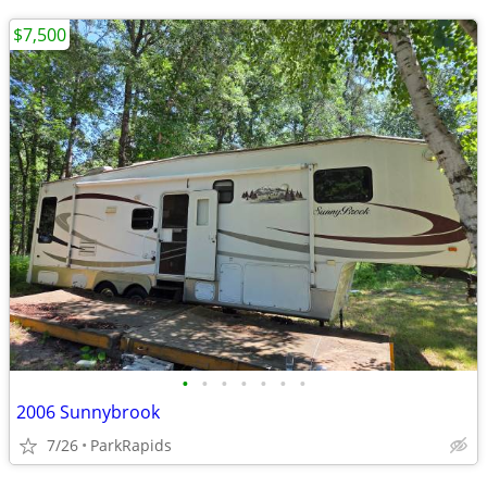
$7,500
•
•
•
•
•
•
•
2006 Sunnybrook
7/26
ParkRapids