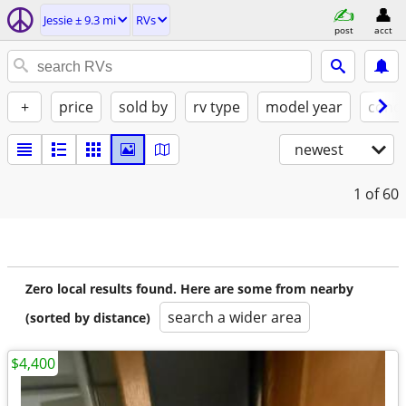
Jessie ± 9.3 mi
RVs
post
acct
+
price
sold by
rv type
model year
condi
newest
1
of 60
Zero local results found. Here are some from nearby
search a wider area
(sorted by distance)
$4,400