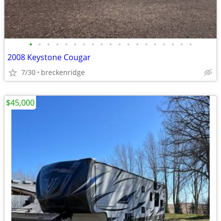
•
•
•
•
•
•
•
•
•
•
•
•
•
•
•
•
•
•
•
2008 Keystone Cougar
7/30
breckenridge
$45,000