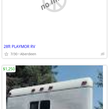
28ft PLAYMOR RV
7/30
Aberdeen
$1,250