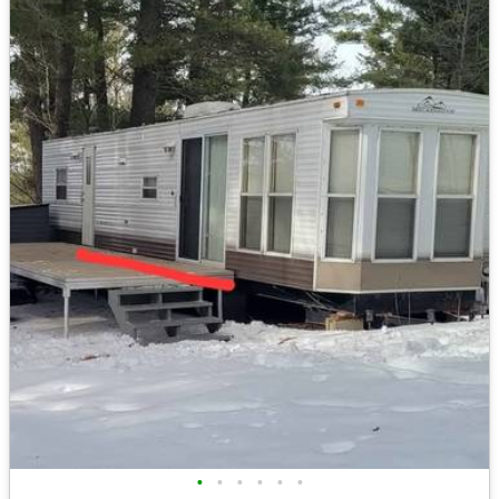
•
•
•
•
•
•