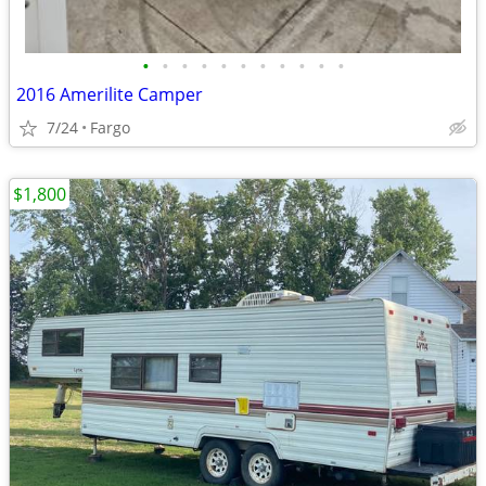
•
•
•
•
•
•
•
•
•
•
•
2016 Amerilite Camper
7/24
Fargo
$1,800