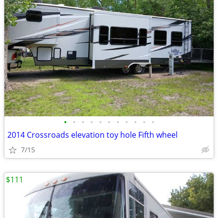
•
•
•
•
•
•
•
•
•
•
•
2014 Crossroads elevation toy hole Fifth wheel
7/15
$111