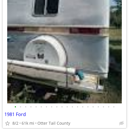
•
•
•
•
•
•
•
•
•
•
•
•
•
•
•
•
•
•
•
•
1981 Ford
8/2
61k mi
Otter Tail County