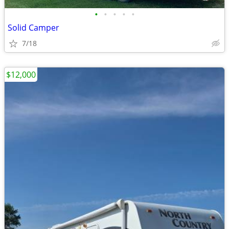
•
•
•
•
•
Solid Camper
7/18
$12,000