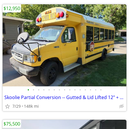
$12,950
•
•
•
•
•
•
•
•
•
•
•
•
•
•
•
Skoolie Partial Conversion -- Gutted & Lid Lifted 12" + Materials
7/29
148k mi
$75,500