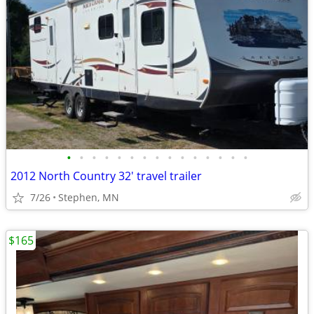
•
•
•
•
•
•
•
•
•
•
•
•
•
•
•
2012 North Country 32' travel trailer
7/26
Stephen, MN
$165