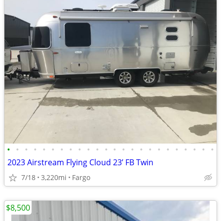
•
•
•
•
•
•
•
•
•
•
•
•
•
•
•
•
•
•
•
•
•
•
•
•
2023 Airstream Flying Cloud 23’ FB Twin
7/18
3,220mi
Fargo
$8,500