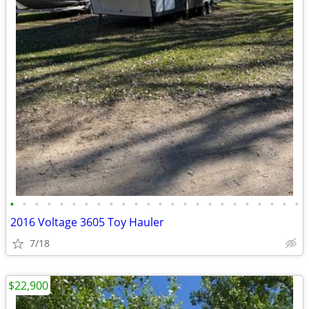
•
•
•
•
•
•
•
•
•
•
•
•
•
•
•
•
•
•
•
•
•
•
•
•
2016 Voltage 3605 Toy Hauler
7/18
$22,900