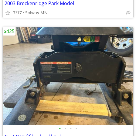
2003 Breckenridge Park Model
7/17
Solway MN
$425
•
•
•
•