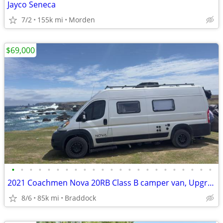
Jayco Seneca
7/2
155k mi
Morden
$69,000
•
•
•
•
•
•
•
•
•
•
•
•
•
•
•
•
•
•
•
•
•
•
•
2021 Coachmen Nova 20RB Class B camper van, Upgraded lithium batteries
8/6
85k mi
Braddock