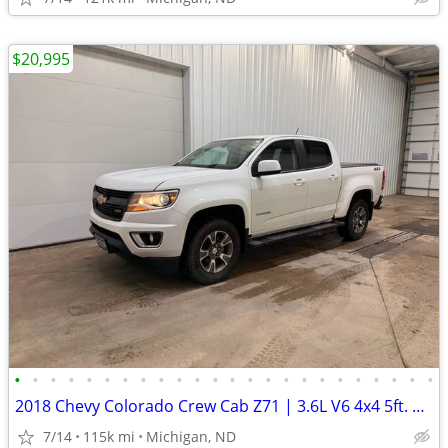
$20,995
•
•
•
•
•
•
•
•
•
•
•
•
•
•
•
•
•
•
•
•
•
•
•
•
2018 Chevy Colorado Crew Cab Z71 | 3.6L V6 4x4 5ft. | 114k Miles
7/14
115k mi
Michigan, ND