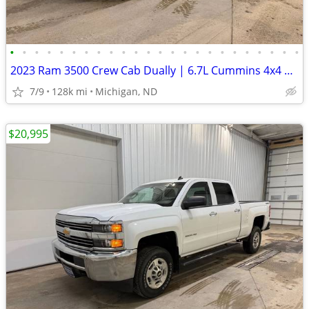
•
•
•
•
•
•
•
•
•
•
•
•
•
•
•
•
•
•
•
•
•
•
•
•
2023 Ram 3500 Crew Cab Dually | 6.7L Cummins 4x4 8ft | 127k Miles
7/9
128k mi
Michigan, ND
$20,995