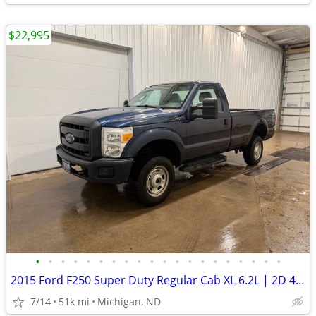
$22,995
•
•
•
•
•
•
•
•
•
•
•
•
•
•
•
•
•
•
•
•
2015 Ford F250 Super Duty Regular Cab XL 6.2L | 2D 4x4 8ft | 50k Miles
7/14
51k mi
Michigan, ND