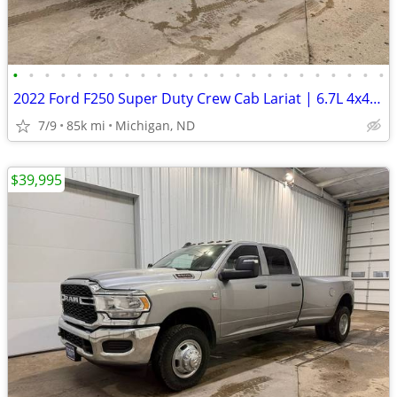
•
•
•
•
•
•
•
•
•
•
•
•
•
•
•
•
•
•
•
•
•
•
•
•
2022 Ford F250 Super Duty Crew Cab Lariat | 6.7L 4x4 8ft | 85k Miles
7/9
85k mi
Michigan, ND
$39,995