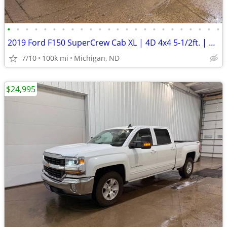
•
•
•
•
•
•
•
•
•
•
•
•
•
•
•
•
•
•
•
•
•
•
•
•
2019 Ford F150 SuperCrew Cab XL | 4D 4x4 5-1/2ft. | 99k Miles
7/10
100k mi
Michigan, ND
$24,995