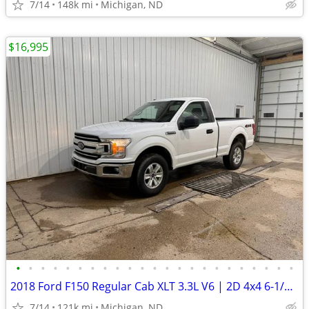
7/14
148k mi
Michigan, ND
$16,995
•
•
•
•
•
•
•
•
•
•
•
•
•
•
•
•
•
•
•
•
•
•
•
2018 Ford F150 Regular Cab XLT 3.3L V6 | 2D 4x4 6-1/2ft. | 120k Miles
7/14
121k mi
Michigan, ND