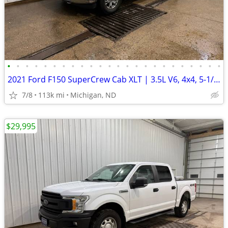
•
•
•
•
•
•
•
•
•
•
•
•
•
•
•
•
•
•
•
•
•
•
•
•
2021 Ford F150 SuperCrew Cab XLT | 3.5L V6, 4x4, 5-1/2ft. | 112k Miles
7/8
113k mi
Michigan, ND
$29,995