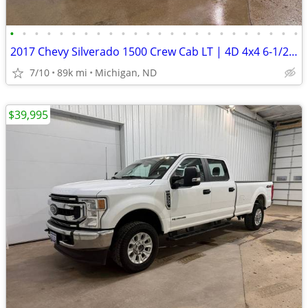
•
•
•
•
•
•
•
•
•
•
•
•
•
•
•
•
•
•
•
•
•
•
•
•
2017 Chevy Silverado 1500 Crew Cab LT | 4D 4x4 6-1/2ft. | 89k Miles
7/10
89k mi
Michigan, ND
$39,995