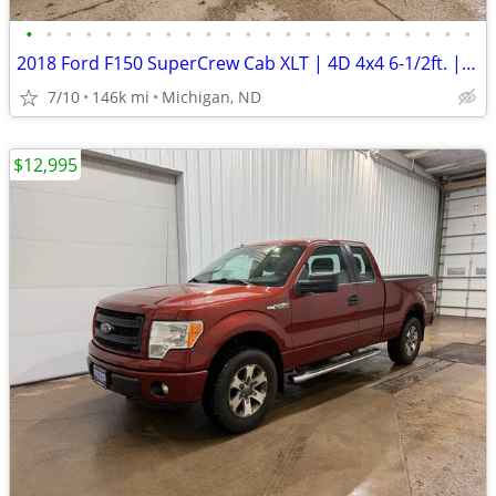
•
•
•
•
•
•
•
•
•
•
•
•
•
•
•
•
•
•
•
•
•
•
•
2018 Ford F150 SuperCrew Cab XLT | 4D 4x4 6-1/2ft. | 145k Miles
7/10
146k mi
Michigan, ND
$12,995