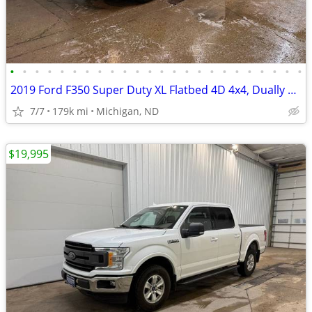
•
•
•
•
•
•
•
•
•
•
•
•
•
•
•
•
•
•
•
•
•
•
•
•
2019 Ford F350 Super Duty XL Flatbed 4D 4x4, Dually | 178k Miles
7/7
179k mi
Michigan, ND
$19,995