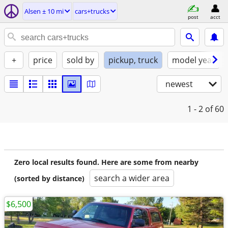
Alsen ± 10 mi
cars+trucks
post
acct
+
price
sold by
pickup, truck
model year
newest
1 - 2
of 60
Zero local results found. Here are some from nearby
search a wider area
(sorted by distance)
$6,500