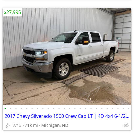
$27,995
•
•
•
•
•
•
•
•
•
•
•
•
•
•
•
•
•
•
•
•
•
•
•
•
2017 Chevy Silverado 1500 Crew Cab LT | 4D 4x4 6-1/2ft. | 71k Miles
7/13
71k mi
Michigan, ND