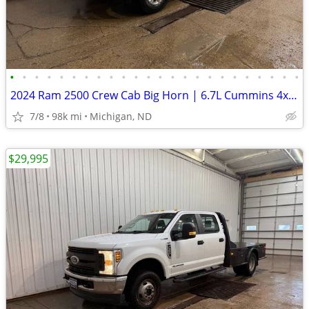
•
•
•
•
•
•
•
•
•
•
•
•
•
•
•
•
•
•
•
•
•
•
•
•
2024 Ram 2500 Crew Cab Big Horn | 6.7L Cummins 4x4 6-1/3ft | 98k Miles
7/8
98k mi
Michigan, ND
$29,995