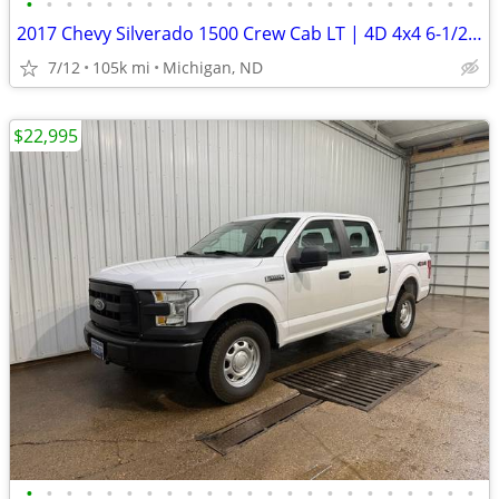
•
•
•
•
•
•
•
•
•
•
•
•
•
•
•
•
•
•
•
•
•
•
•
2017 Chevy Silverado 1500 Crew Cab LT | 4D 4x4 6-1/2ft. | 104k Miles
7/12
105k mi
Michigan, ND
$22,995
•
•
•
•
•
•
•
•
•
•
•
•
•
•
•
•
•
•
•
•
•
•
•