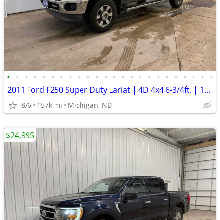
•
•
•
•
•
•
•
•
•
•
•
•
•
•
•
•
•
•
•
•
•
•
•
•
2011 Ford F250 Super Duty Lariat | 4D 4x4 6-3/4ft. | 156k Miles
8/6
157k mi
Michigan, ND
$24,995