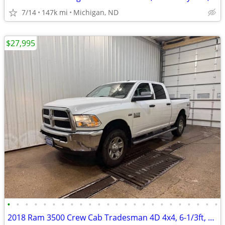
7/14
147k mi
Michigan, ND
$27,995
•
•
•
•
•
•
•
•
•
•
•
•
•
•
•
•
•
•
•
•
•
•
•
•
2018 Ram 3500 Crew Cab Tradesman 4D 4x4, 6-1/3ft, 6.4 L Hemi, 88k mile