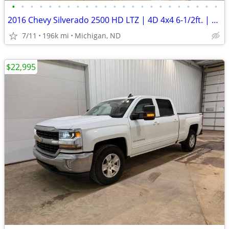
•
•
•
•
•
•
•
•
•
•
•
•
•
•
•
•
•
•
•
•
•
•
•
2016 Chevy Silverado 2500 HD LTZ | 4D 4x4 6-1/2ft. | 196k Miles
7/11
196k mi
Michigan, ND
$22,995