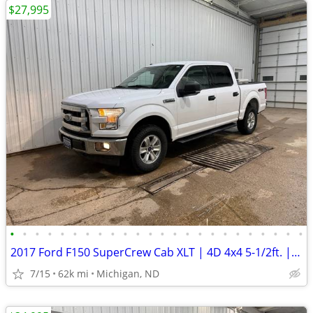
$27,995
•
•
•
•
•
•
•
•
•
•
•
•
•
•
•
•
•
•
•
•
•
•
•
•
2017 Ford F150 SuperCrew Cab XLT | 4D 4x4 5-1/2ft. | 62k Miles
7/15
62k mi
Michigan, ND