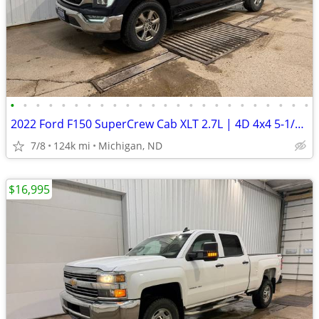
•
•
•
•
•
•
•
•
•
•
•
•
•
•
•
•
•
•
•
•
•
•
•
•
2022 Ford F150 SuperCrew Cab XLT 2.7L | 4D 4x4 5-1/2ft. | 123k Miles
7/8
124k mi
Michigan, ND
$16,995