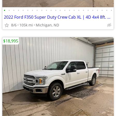
•
•
•
•
•
•
•
•
•
•
•
•
•
•
•
•
•
•
•
•
•
•
•
•
2022 Ford F350 Super Duty Crew Cab XL | 4D 4x4 8ft. | 104k Miles
8/6
105k mi
Michigan, ND
$18,995