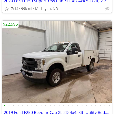
2020 Ford F150 SuperCrew Cab XLT 4D 4x4 5-1/2ft, 2.7L EcoBoost, 98k
7/14
99k mi
Michigan, ND
$22,995
•
•
•
•
•
•
•
•
•
•
•
•
•
•
•
•
•
•
•
•
•
•
•
•
2019 Ford F250 Regular Cab XL 2D 4x4, 8ft. Utility Bed, 6.2L, 147k mi