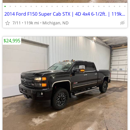
•
•
•
•
•
•
•
•
•
•
•
•
•
•
•
•
•
•
•
•
•
•
•
•
2014 Ford F150 Super Cab STX | 4D 4x4 6-1/2ft. | 119k Miles
7/11
119k mi
Michigan, ND
$24,995