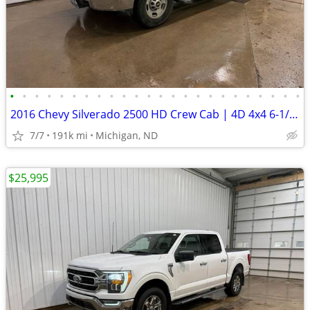
•
•
•
•
•
•
•
•
•
•
•
•
•
•
•
•
•
•
•
•
•
•
•
•
2016 Chevy Silverado 2500 HD Crew Cab | 4D 4x4 6-1/2ft. | 190k Miles
7/7
191k mi
Michigan, ND
$25,995