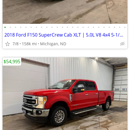
•
•
•
•
•
•
•
•
•
•
•
•
•
•
•
•
•
•
•
•
•
•
•
•
2018 Ford F150 SuperCrew Cab XLT | 5.0L V8 4x4 5-1/2ft. | 157k Miles
7/8
158k mi
Michigan, ND
$54,995