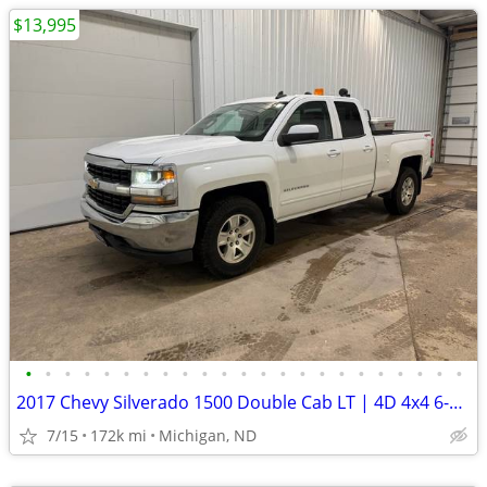
$13,995
•
•
•
•
•
•
•
•
•
•
•
•
•
•
•
•
•
•
•
•
•
•
•
2017 Chevy Silverado 1500 Double Cab LT | 4D 4x4 6-1/2ft. | 171k Miles
7/15
172k mi
Michigan, ND