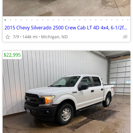
•
•
•
•
•
•
•
•
•
•
•
•
•
•
•
•
•
•
•
•
•
•
•
•
2015 Chevy Silverado 2500 Crew Cab LT 4D 4x4, 6-1/2ft, 6.0 L V8, 144k
7/9
144k mi
Michigan, ND
$22,995