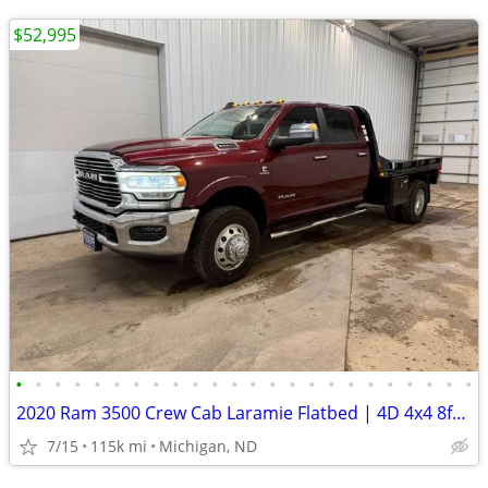
$52,995
•
•
•
•
•
•
•
•
•
•
•
•
•
•
•
•
•
•
•
•
•
•
•
•
2020 Ram 3500 Crew Cab Laramie Flatbed | 4D 4x4 8ft. | 115k Miles
7/15
115k mi
Michigan, ND