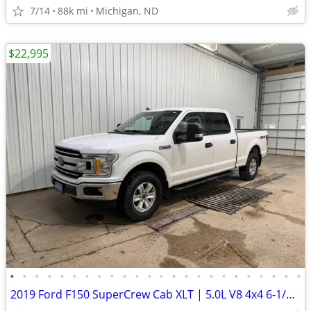
7/14
88k mi
Michigan, ND
$22,995
•
•
•
•
•
•
•
•
•
•
•
•
•
•
•
•
•
•
•
•
•
•
•
•
2019 Ford F150 SuperCrew Cab XLT | 5.0L V8 4x4 6-1/2ft. | 147k Miles