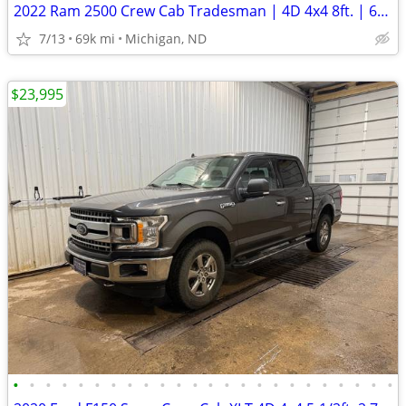
2022 Ram 2500 Crew Cab Tradesman | 4D 4x4 8ft. | 68k Miles
7/13
69k mi
Michigan, ND
$23,995
•
•
•
•
•
•
•
•
•
•
•
•
•
•
•
•
•
•
•
•
•
•
•
•