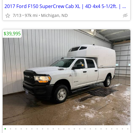
2017 Ford F150 SuperCrew Cab XL | 4D 4x4 5-1/2ft. | 97k Miles
7/13
97k mi
Michigan, ND
$39,995
•
•
•
•
•
•
•
•
•
•
•
•
•
•
•
•
•
•
•
•
•
•
•
•