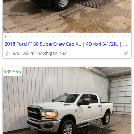
•
•
•
•
•
•
•
•
•
•
•
•
•
•
•
•
•
•
•
•
•
•
•
•
2018 Ford F150 SuperCrew Cab XL | 4D 4x4 5-1/2ft. | 35k Miles
8/6
35k mi
Michigan, ND
$39,995